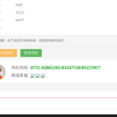
：
NXP
：
1523+
：
sop-8
：
提醒：此产品型号未标价格，请发布询价给我们。
入购物车
发布询价
0755-82865201/83247510/83223957
询价热线
商城客服