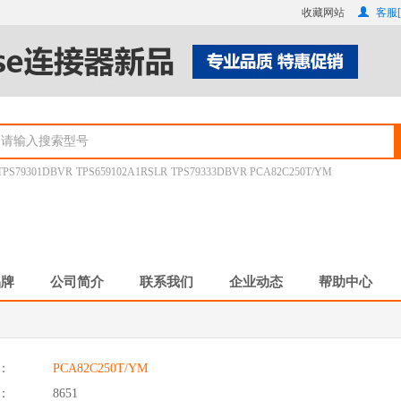
收藏网站
客服[
TPS79301DBVR
TPS659102A1RSLR
TPS79333DBVR
PCA82C250T/YM
品牌
公司简介
联系我们
企业动态
帮助中心
：
PCA82C250T/YM
：
8651