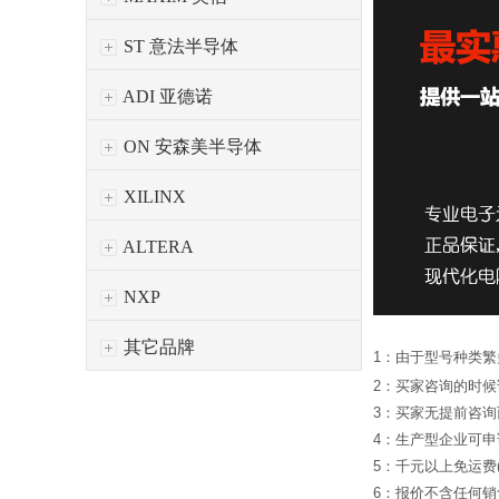
ST 意法半导体
ADI 亚德诺
ON 安森美半导体
XILINX
ALTERA
NXP
其它品牌
1：由于型号种类
2：买家咨询的时
3：买家无提前咨
4：生产型企业可
5：千元以上免运费
6：报价不含任何销售