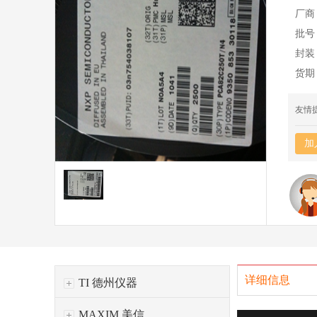
厂商
批号
封装
货期
友情
加
详细信息
TI 德州仪器
MAXIM 美信