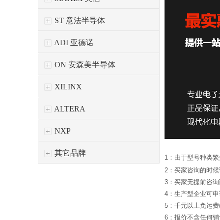
ST 意法半导体
ADI 亚德诺
ON 安森美半导体
XILINX
ALTERA
NXP
其它品牌
1：由于型号种类
2：买家咨询的时
3：买家无提前咨
4：生产型企业可
5：千元以上免运费
6：报价不含任何销售